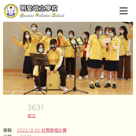
3631
培立
專輯:
2022.12.02 社際歌唱比賽