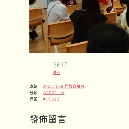
3617
培立
專輯:
2022.11.28 性教育講庭
分類:
yr2022-cat
標籤:
#yr2022
發佈留言