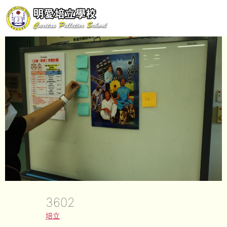
3602
培立