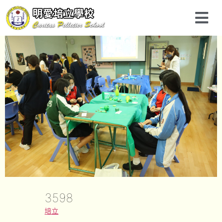
3598
培立