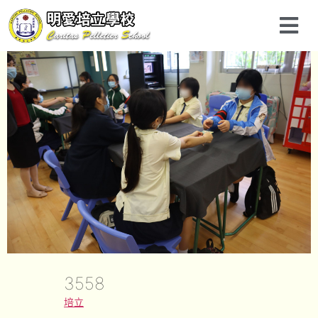
3558
培立