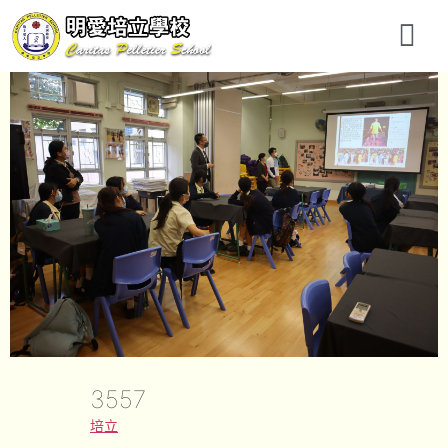
3557
培立