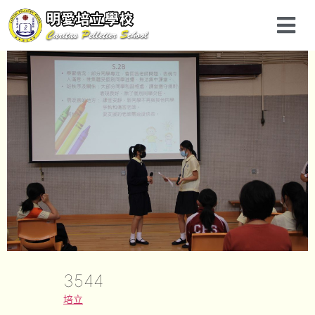
3544
培立