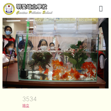
3534
培立