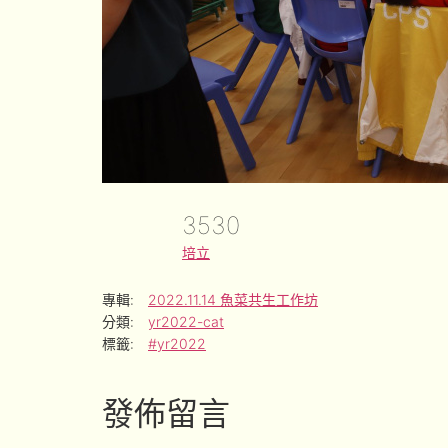
3530
培立
專輯:
2022.11.14 魚菜共生工作坊
分類:
yr2022-cat
標籤:
#yr2022
發佈留言