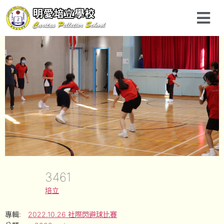
3461
培立
專輯:
2022.10.26 社際閃避球比賽