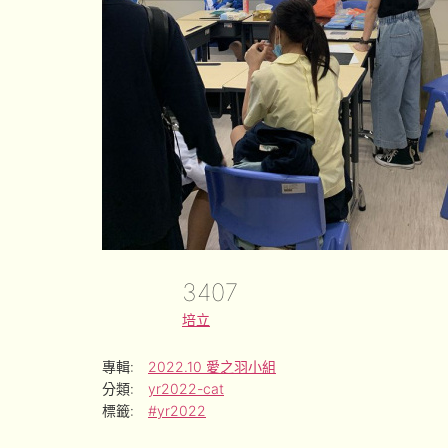
3407
培立
專輯:
2022.10 愛之羽小組
分類:
yr2022-cat
標籤:
#yr2022