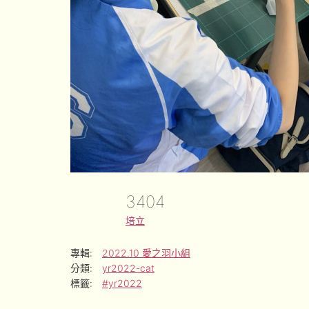
3404
培立
專輯:
2022.10 愛之羽小組
分類:
yr2022-cat
標籤:
#yr2022