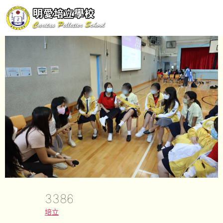
3386
培立