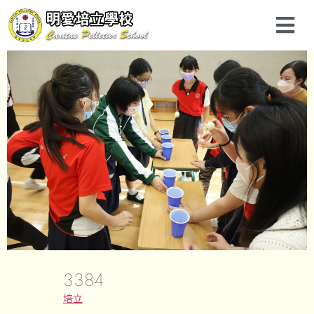
3384
培立