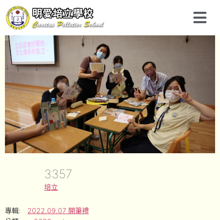
3357
培立
專輯:
2022.09.07 開筆禮