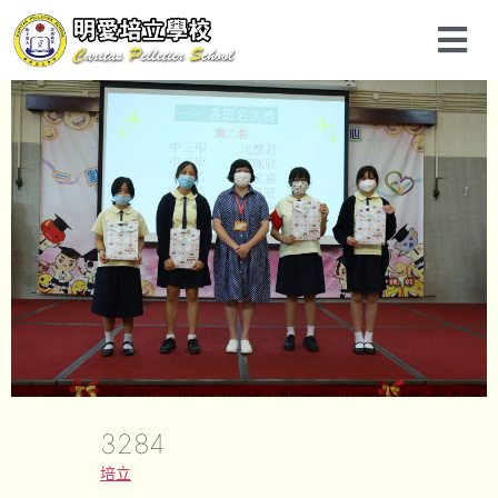
3284
培立