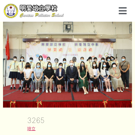
3265
培立