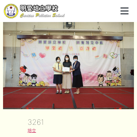
3261
培立