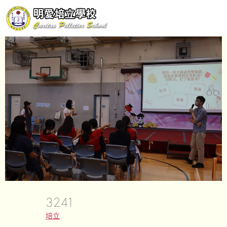
3241
培立