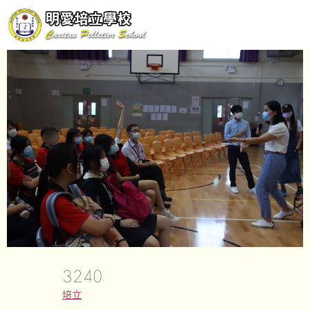
3240
培立