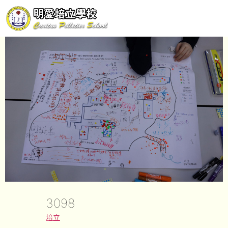
3098
培立