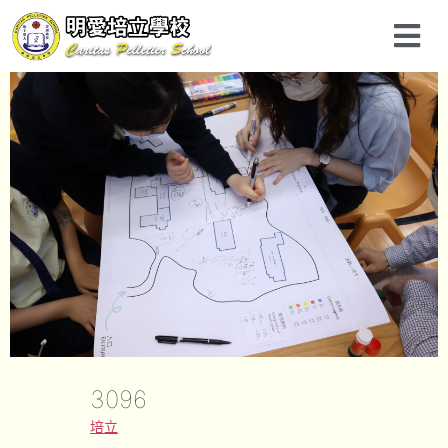
3096
培立