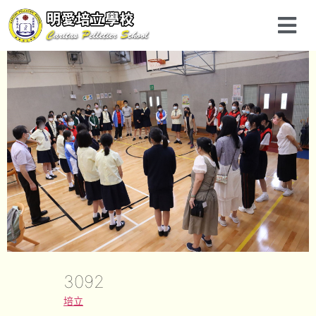
3092
培立