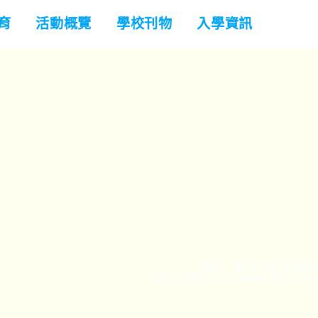
育
活動概覽
學校刊物
入學資訊
地址：香港九龍清水灣道
NKIL 6010, ClearWater Bay Road