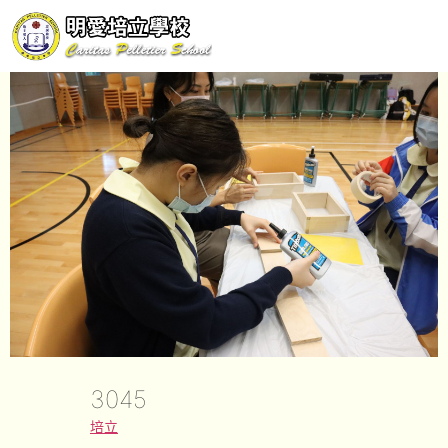
3045
培立