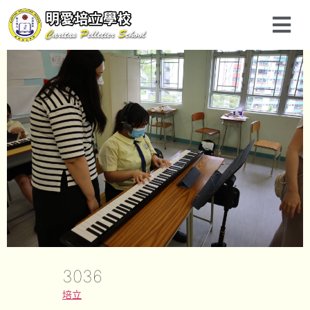
3036
培立