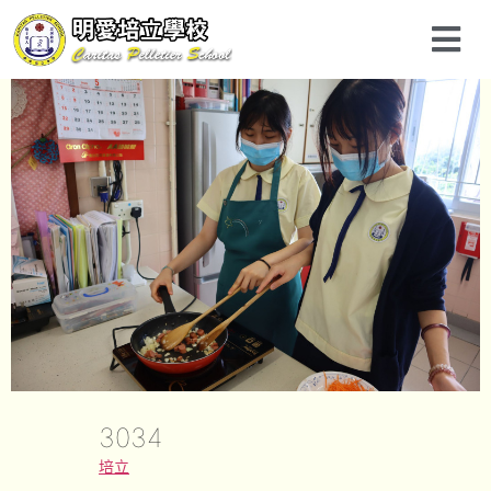
3034
培立