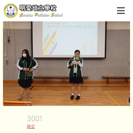
3001
培立