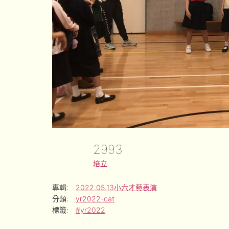
2993
培立
專輯:
2022.05.13小六才藝表演
分類:
yr2022-cat
標籤:
#yr2022