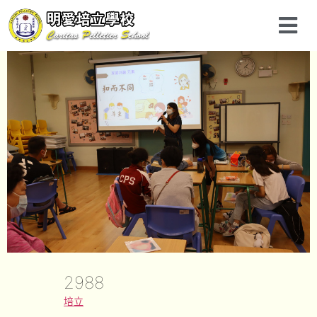
2988
培立