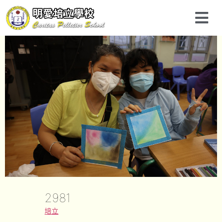
2981
培立