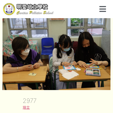
2977
培立