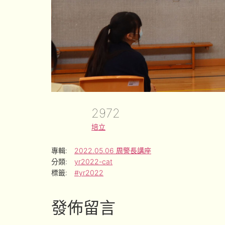
2972
培立
專輯:
2022.05.06 周警長講座
分類:
yr2022-cat
標籤:
#yr2022
發佈留言