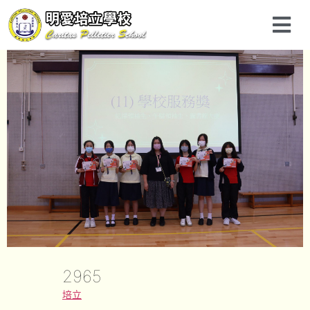
2965
培立