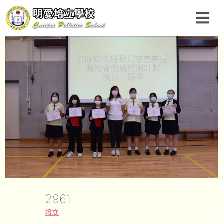
2961
培立