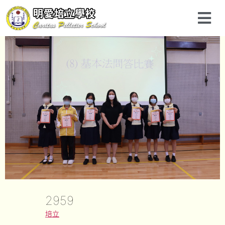
2959
培立