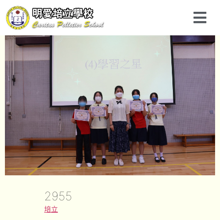
2955
培立