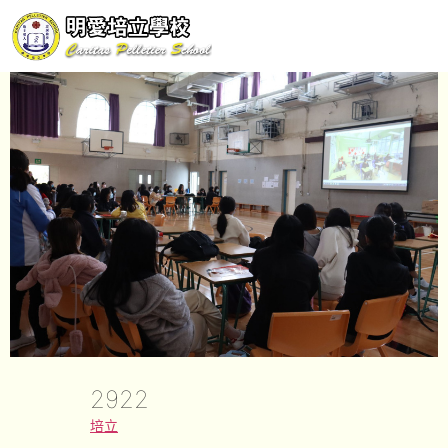
2922
培立