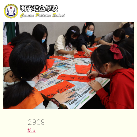
2909
培立