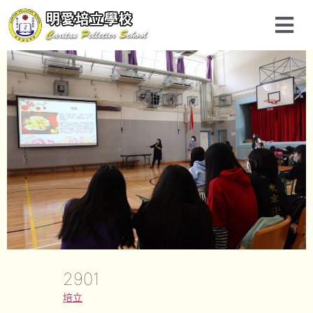
2901
培立