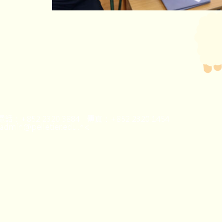
話：+852 2320 3884 傳真：+852 2320 1454
dmin@pelletier.edu.hk