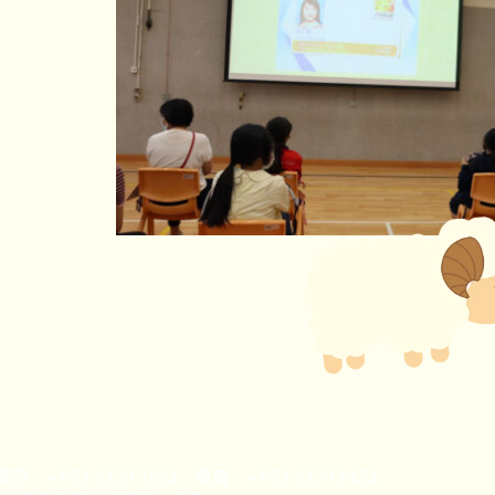
話：+852 2320 3884 傳真：+852 2320 1454
dmin@pelletier.edu.hk