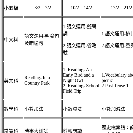
3/2 – 7/2
10/2 – 14/2
17/2 – 21/2
小五級
1.語文運用-擬聲
詞
1.語文運用-排
語文運用-明喻句
中文科
及暗喻句
2.語文運用-省略
2.語文運用-量
號
1. Reading- An
Early Bird and a
1.Vocabulary ab
Reading- In a
Night Owl
picnic
英文科
Country Park
2. Reading- School
2.Past Tense 1
Field Trip
數學科
小數加法
小數減法
小數加減法
歷史檔案館：
常識科
時事大測試
剪報閲讀