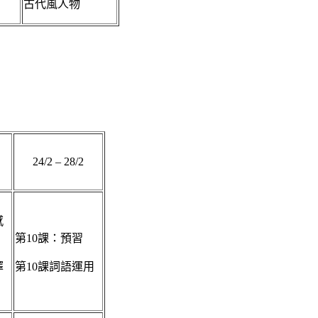
古代風人物
24/2 – 28/2
感
第10課：預習
擇
第10課詞語運用