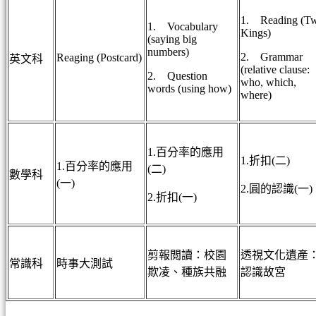
1. Reading (T
1. Vocabulary
Kings)
(saying big
numbers)
2. Grammar
Reaging (Postcard)
英文科
(relative clause:
2. Question
who, which,
words (using how)
where)
1.百分率的應用
1.折扣(二)
1.百分率的應用
(二)
數學科
(一)
2.圓的認識(一)
2.折扣(一)
剪報閲讀：校園
透視文化遺產
常識科
時事大測試
欺凌、種族共融
認識故宮