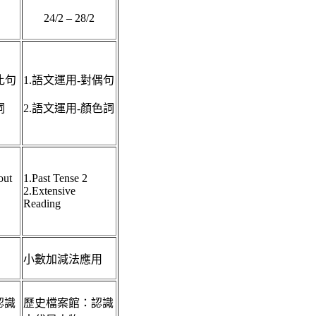
24/2 – 28/2
比句
1.語文運用-對偶句
詞
2.語文運用-顏色詞
out
1.Past Tense 2
2.Extensive
Reading
小數加減法應用
認識
歷史檔案館：認識