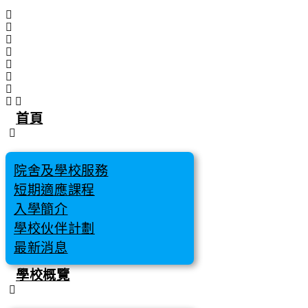
跳
至
主
要
內
容
首頁
院舍及學校服務
短期適應課程
入學簡介
學校伙伴計劃
最新消息
學校概覽