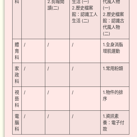
科
2.剪報閲
生活 (一)
代風人物
讀(二)
2.歷史檔案
(一)
館：認識工人
2.歷史檔案
生活 (二)
館：認識古
代風人物
(二)
體
/
/
/
1.全身消脂
育
增肌運動
科
家
/
/
/
1.常用粉類
政
科
視
/
/
/
1.物件的排
藝
序
科
電
/
/
/
1.資訊素
腦
養：電子付
科
款