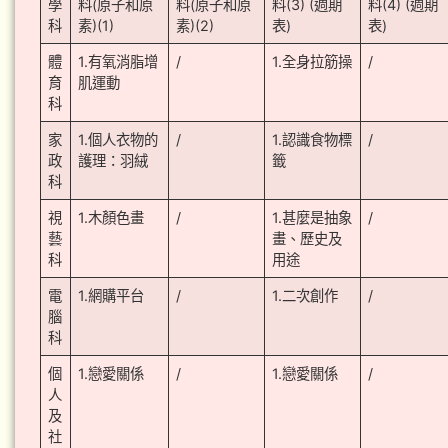
學
料(原子和原
料(原子和原
料(3) (週期
料(4) (週期
科
素)(1)
素)(2)
表)
表)
體
1.有氧消脂增
/
1.全身拉筋操
/
育
肌運動
科
家
1.個人衣物的
/
1.認識食物標
/
政
護理：羽絨
籤
科
視
1.木顏色畫
/
1.甚麼是抽象
/
藝
畫、歷史及
科
用途
電
1.網購平台
/
1.二次創作
/
腦
科
個
1.戀愛關係
/
1.戀愛關係
/
人
及
社