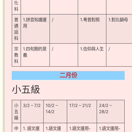
化
科
普
1.拼音知識運
/
1.粵普對照
1.對比韻母
通
用
話
科
宗
1.四旬期的意
/
1.信仰與人生
/
教
義
科
二月份
小五級
小
3/2 – 7/2
10/2 –
17/2 – 21/2
24/2 –
五
14/2
28/2
級
中
1. 語文運
1.語文運
1.語文運用-
1.語文運用-