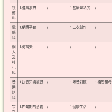
視
1.進階素描
/
1.甚麼是彩度
/
藝
科
電
1.網購平台
/
1.二次創作
/
腦
科
個
1.何謂美
/
/
/
人
及
社
化
科
普
1.拼音知識複習
/
1.粵普對照
1.複習韻母
通
話
科
宗
1.四旬期的意義
/
1.健康生活
/
教