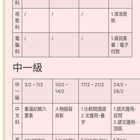
科
視
/
/
/
1.滾滾藝
藝
術
科
電
/
/
/
1.資訊素
腦
養：電子
科
付款
中一級
中
3/2 – 7/2
10/2 –
17/2 – 21/2
24/2 –
一
14/2
28/2
級
中
重溫記敘六
人物描寫
1.比較閱讀語
1.語文運用-
文
要素
背影
2.文運用-疊
反問
科
字
2.語文運用-
頂真
英
countable
1.quantity
1.Vocabulary
1.Past