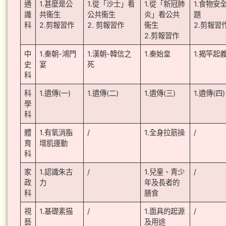
通
1.甚麼是公
1.從「沙士」看
1.從「新冠肺
1.食物安
識
共衞生
公共衞生
炎」看公共
題
科
2.剪報習作
2. 剪報習作
衞生
2.剪報習
2.剪報習作
中
1.秦朝-鴻門
1.漢朝-韓信之
1.秦始皇
1.揭竿起
史
宴
死
科
科
1.遺傳(一)
1.遺傳(二)
1.遺傳(三)
1.遺傳(四)
學
科
體
1.有氧消脂
/
1.全身拉筋操
/
育
增肌運動
科
家
1.認識朱古
/
1.兒童、青少
/
政
力
年及長者的
科
膳食
視
1.基礎素描
/
1.面具的起源
/
藝
及用途