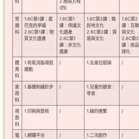
科
2.簡易方程
(四)
常
1.6C第1課：星
1.6C第1
1.6C第2課：殖
1.6C第2
識
巴克的爭議
課：保護文
民地文化
課：互
科
2.6C第1課：物
化遺產
2.6C第2課：貿
與文化
質文化遺產
2.6C第1
易與文化
2.6C第2
課：非文化
課：商
遺產
球化
體
1.有氧消脂增肌
/
1.全身拉筋操
/
育
運動
科
家
1.基礎刺繡針步
/
1.兒童的膳食：
/
政
零食
科
視
1.印刷與藝術
/
1.線的連繫
/
藝
科
電
1.網購平台
/
1.二次創作
/