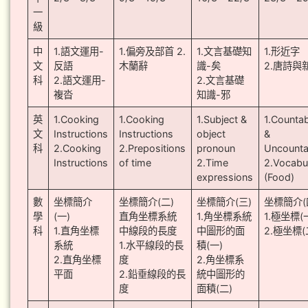
一
級
中
1.語文運用-
1.偏旁及部首 2.
1.文言基礎知
1.形近字
文
反語
木蘭辭
識-矣
2.唐詩與
科
2.語文運用-
2.文言基礎
複沓
知識-邪
英
1.Cooking
1.Cooking
1.Subject &
1.Counta
文
Instructions
Instructions
object
&
科
2.Cooking
2.Prepositions
pronoun
Uncounta
Instructions
of time
2.Time
2.Vocabu
expressions
(Food)
數
坐標簡介
坐標簡介(二)
坐標簡介(三)
坐標簡介(
學
(一)
直角坐標系統
1.角坐標系統
1.極坐標(
科
1.直角坐標
中線段的長度
中圖形的面
2.極坐標(
系統
1.水平線段的長
積(一)
2.直角坐標
度
2.角坐標系
平面
2.鉛垂線段的長
統中圖形的
度
面積(二)