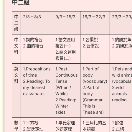
中二級
中
2/3 – 8/3
9/3 – 15/3
16/3 – 22/3
23/3 – 29
二
級
中
1.詞的複習
1.語文運用
1.習慣說
1.釣勝於魚
文
2.曲的複習
複習(一)
2.習慣說
2.釣勝於
科
2.語文運用
複習(二)
英
1.Prepositions
1.Past
1.Part of
1.Pets an
文
of time
Continuous
body
wild anim
科
2.Reading: To
Tense
(vocabulary)
(vocabula
my dearest
(When /
2.Part of
2.wild
classmates
While)
body
animals
2.Reading:
(Grammar
reading
Winter
This is
skies
These are)
數
1.平方根
1.畢氏定理
1.三角比的基
1.餘弦
學
2.畢氏定理
的逆定理
本認識
2.正切