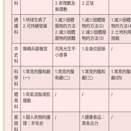
科
2.有理數及
2.正弦
無理數
通
1.地球生病了
1.減少固體
1.減少固體廢
1.減少固
識
2.可持續發展
廢物的方法
物的方法(2)
物的方法(4
科
2.減少固體
2.減少固體廢
2.土地利
廢物的困難
物的方法(3)
挑戰
中
陳橋兵變複習
司馬光生平
1.全身拉筋操
/
史
小故事
科
科
1.常見的酸和鹼
1.常見的酸
1.常見的酸和
1.常見的
學
(一)
和鹼(二)
鹼(三)
鹼(四)
科
體
1.有氧消脂增肌
/
/
/
育
運動
科
家
1.個人衣物的護
/
1.健康食品：
/
政
理：羊毛衣
黑朱古力
科