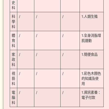
史
科
科
/
/
/
1.人類生殖
學
科
體
/
/
/
1.全身消脂增
育
肌運動
科
家
/
/
/
1.簡便食品
政
科
視
/
/
/
1.彩色木顏色
藝
的知識及使
科
用
電
/
/
/
1.資訊素養：
腦
電子付款
科