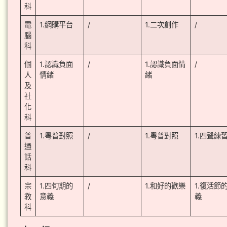
科
電
1.網購平台
/
1.二次創作
/
腦
科
個
1.認識負面
/
1.認識負面情
/
人
情緒
緒
及
社
化
科
普
1.粵普對照
/
1.粵普對照
1.四聲練
通
話
科
宗
1.四旬期的
/
1.和好的歡樂
1.復活節
教
意義
義
科