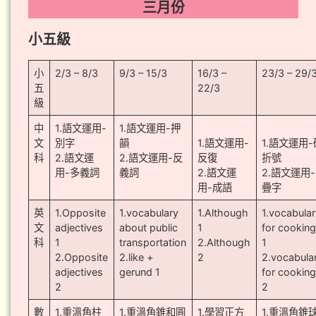
三月份
小五級
小
2/3 – 8/3
9/3 – 15/3
16/3 –
23/3 – 29/
五
22/3
級
中
1.語文運用-
1.語文運用-押
文
別字
韻
1.語文運用-
1.語文運用-
科
2.語文運
2.語文運用-反
反復
折號
用-多義詞
義詞
2.語文運
2.語文運用-
用-成語
疊字
英
1.Opposite
1.vocabulary
1.Although
1.vocabula
文
adjectives
about public
1
for cookin
科
1
transportation
2.Although
1
2.Opposite
2.like +
2
2.vocabula
adjectives
gerund 1
for cookin
2
2
數
1.重溫角柱
1.重溫角錐和圓
1.學習正方
1.重溫角錐