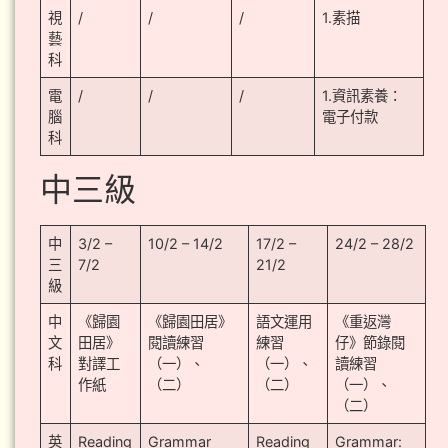
視
/
/
/
1.素描
藝
科
電
/
/
/
1.資訊素養：
腦
電子付款
科
中三級
中
3/2 –
10/2 – 14/2
17/2 –
24/2 – 28/2
三
7/2
21/2
級
中
《歸園
《歸園田居》
語文運用
《重返灣
文
田居》
閱讀練習
練習
仔》節錄閱
科
對譯工
（一）、
（一）、
讀練習
作紙
（二）
（二）
（一）、
（二）
英
Reading
Grammar
Reading
Grammar: