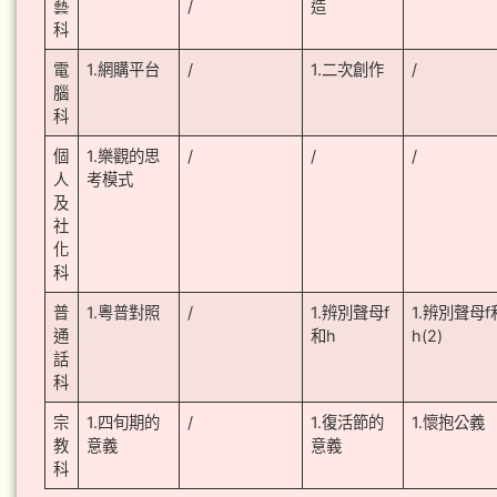
藝
/
造
科
電
1.網購平台
/
1.二次創作
/
腦
科
個
1.樂觀的思
/
/
/
人
考模式
及
社
化
科
普
1.粵普對照
/
1.辨別聲母f
1.辨別聲母f
通
和h
h(2)
話
科
宗
1.四旬期的
/
1.復活節的
1.懷抱公義
教
意義
意義
科