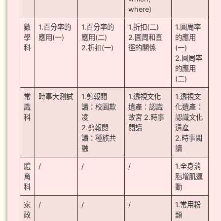
where)
數
1.百分率的
1.百分率的
1.折扣(二)
1.圓周率
學
應用(一)
應用(二)
2.圓周和直
的應用
科
2.折扣(一)
徑的關係
(一)
2.圓周率
的應用
(二)
常
時事大測試
1.剪報閲
1.透視文化
1.透視文
識
讀：校園欺
遺產：認識
化遺產：
科
凌
故宮 2.時事
認識文化
2.剪報閲
閲讀
遺產
讀：種族共
2.時事閲
融
讀
體
/
/
/
1.全身消
育
脂增肌運
科
動
家
/
/
/
1.常用粉
政
類