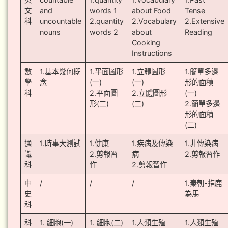
文
and
words 1
about Food
Tense
科
uncountable
2.quantity
2.Vocabulary
2.Extensive
nouns
words 2
about
Reading
Cooking
Instructions
數
1.基本幾何概
1.平面圖形
1.立體圖形
1.簡單多邊
學
念
(一)
(一)
形的面積
科
2.平面圖
2.立體圖形
(一)
形(二)
(二)
2.簡單多邊
形的面積
(二)
通
1.時事大測試
1.健康
1.疾病及傳染
1.非傳染病
識
2.剪報習
病
2.剪報習作
科
作
2.剪報習作
中
/
/
/
1.秦朝-指鹿
史
為馬
科
科
1. 細胞(一)
1. 細胞(二)
1.人類生殖
1.人類生殖