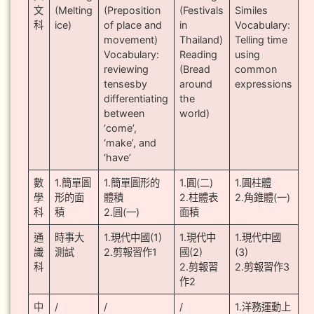
文
(Melting
(Preposition
(Festivals
Similes
科
ice)
of place and
in
Vocabulary:
movement)
Thailand)
Telling time
Vocabulary:
Reading
using
reviewing
(Bread
common
tensesby
around
expressions
differentiating
the
between
world)
‘come’,
‘make’, and
‘have’
數
1.簡單圖
1.簡單圖形的
1.圓(二)
1.圓柱體
學
形的面
體積
2.柱體表
2.角錐體(一)
科
積
2.圓(一)
面積
通
時事大
1.現代中國(1)
1.現代中
1.現代中國
識
測試
2.剪報習作1
國(2)
(3)
科
2.剪報習
2.剪報習作3
作2
中
/
/
/
1.洋務運動上