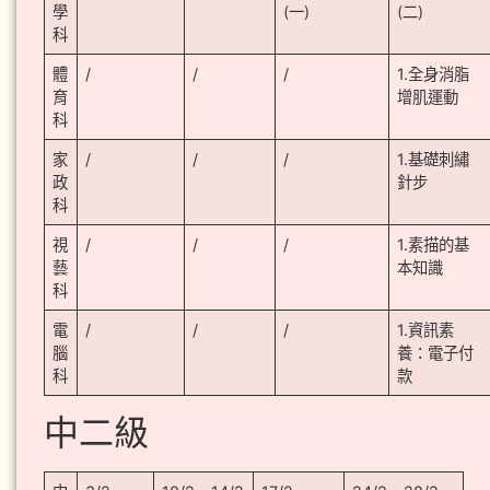
學
(一)
(二)
科
體
/
/
/
1.全身消脂
育
增肌運動
科
家
/
/
/
1.基礎刺繡
政
針步
科
視
/
/
/
1.素描的基
藝
本知識
科
電
/
/
/
1.資訊素
腦
養：電子付
科
款
中二級