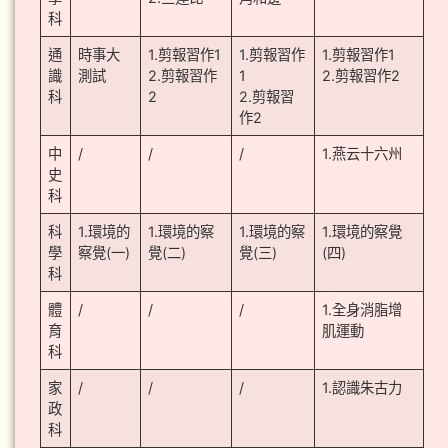
科
通
時事大
1.剪報習作1
1.剪報習作
1.剪報習作1
識
測試
2.剪報習作
1
2.剪報習作2
科
2
2.剪報習
作2
中
/
/
/
1.燕云十六州
史
科
科
1.環境的
1.環境的察
1.環境的察
1.環境的察覺
學
察覺(一)
覺(二)
覺(三)
(四)
科
體
/
/
/
1.全身消脂增
育
肌運動
科
家
/
/
/
1.認識朱古力
政
科