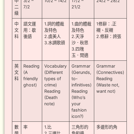
中
3/2 –
10/2 – 14/2
17/2 –
24/2 – 28/2
二
7/2
21/2
級
中
語文運
1.詞的體裁
1.曲的體裁
1修辭：.正
文
用：歇
及特色
及特色
襯、反襯
科
後語
2.虞美人
2.天淨
2.修辭：誇張
3.水調歌頭
沙．秋思
3.四塊
玉．閒適
英
Reading
Vocabulary
Grammar
Grammar
文
(A
(Different
(Gerunds,
(Connectives)
科
friendly
types of
to-
Reading
ghost)
crime)
infinitives)
(Waste not,
Reading
Reading
want not)
(Death
(Who’s
note)
your
fashion
icon?)
數
率
1.比
三角形的
多邊形的角
學
2.三連比
角和邊