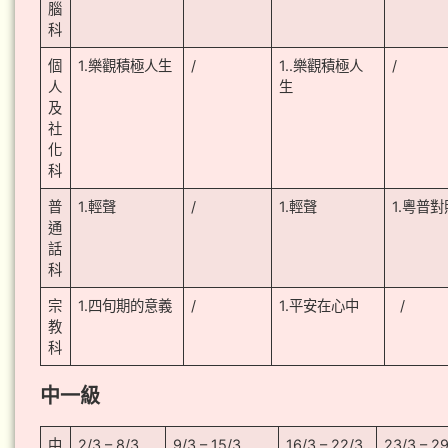
腦
科
個
1.樂觀積極人生
/
1..樂觀積極人
/
人
生
及
社
化
科
普
1.輕聲
/
1.輕聲
1.粵普對
通
話
科
宗
1.四旬期的意義
/
1.平安在心中
/
教
科
中一級
中
2/3 – 8/3
9/3 – 15/3
16/3 – 22/3
23/3 – 2