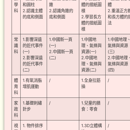
學
和圓柱
錐
體的摺紙圖
體
科
2.認識主體
2.認識角錐的
樣
2.重溫正方
的底和側面
底和側面
2.學習長方
和長方體的
體的摺紙圖
法
樣
常
1.影響深遠
1.中國新一頁
1.中國地
1.中國地理
識
的近代事件
(一)
理、氣條與
氣條與資源
科
(一)
2.中國新一頁
資源(一)
(三)
2.影響深遠
(二)
2.中國地
2.中國地理
的近代事件
理、氣條與
氣條與資源
(二)
資源(二)
(四)
體
1.有氧消脂
/
1.全身拉筋
/
育
增肌運動
操
科
家
1.基礎刺繡
/
1.兒童的膳
/
政
針步
食：零食
科
視
1. 物件排序
1.3D立體構
/