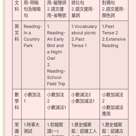
文
用-明喻
用-擬聲詞
排比句
對偶句
科
句及暗喻
2.語文運
2.語文運用-
2.語文運用-
句
用-省略號
量詞
顏色詞
英
Reading-
1.
1.Vocabulary
1.Past
文
In a
Reading-
about picnic
Tense 2
科
Country
An Early
2.Past
2.Extensive
Park
Bird and
Tense 1
Reading
a Night
Owl
2.
Reading-
School
Field Trip
數
小數加法
小數加法
小數減法2
小數加減法
學
1
2
小數加減法1
2
科
小數減法1
小數加減法
應用
常
1.時事大
1.剪報閲
1.歷史檔案
1.歷史檔案
識
測試
讀(一)
館：認識工人
館：認識古