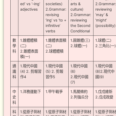
ed’ vs ‘–ing’
societies)
arts &
2.Grammar
adjectives
2.Grammar:
culture)
reviewing
revising
2.Grammar:
‘may’ &
‘ing’ vs ‘to +
reviewing
‘might’
infinitive’
the Second
(possibility)
verbs
Conditional
數
1.錐體體積
1.錐體表面積
1.圓錐體(三)
1.球體(二)
學
(二)
(二)
2.球體(一)
2.三角比(一)
科
2.錐體表面
2.球體體積
積(一)
通
1.現代中國
1.現代中國
1.現代中國
1.現代中國
識
(4) 2. 剪報習
(5) 2. 剪報
(6)
(8)2.現代中
科
作4
習作5
2.現代中國
國(9)
(7)
中
1.洋務運動下
1.甲午戰爭
1.馬關條約
1.戊戌維新
史
2.列強瓜分
2.戊戌政變
科
科
1.從原子到材
1.從原子到材
1.從原子到材
1.從原子到