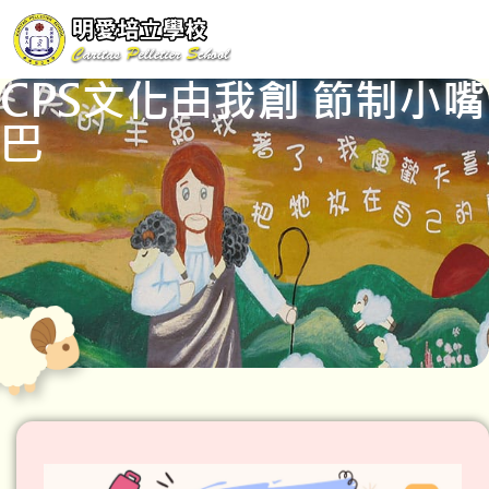
CPS文化由我創 節制小嘴
巴