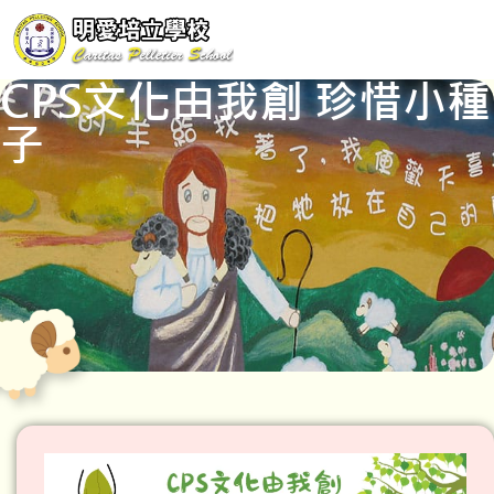
CPS文化由我創 珍惜小種
子