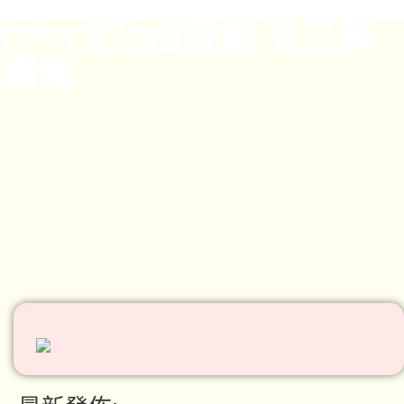
CPS文化由我創 克己與
懺悔