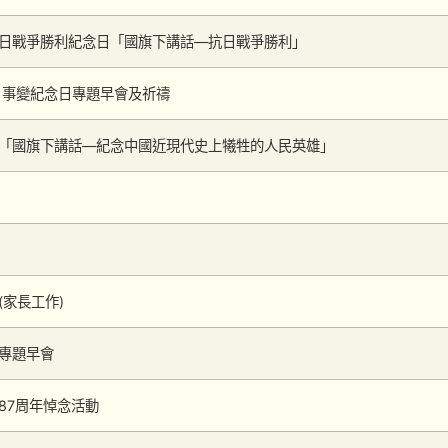
日戰爭勝利紀念日「國旗下講話—抗日戰爭勝利」
」事變紀念日專題早會及祈禱
「國旗下講話—紀念中國近現代史上犧牲的人民英雄」
(家長工作)
專題早會
87周年悼念活動