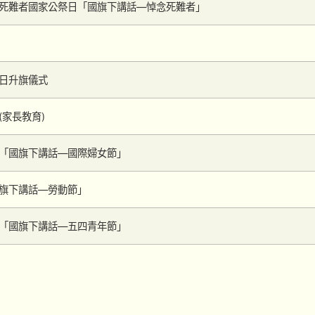
死難者國家公祭日「國旗下講話—悼念死難者」
日升旗儀式
(家長教育)
「國旗下講話—國際婦女節」
旗下講話—勞動節」
「國旗下講話—五四青年節」