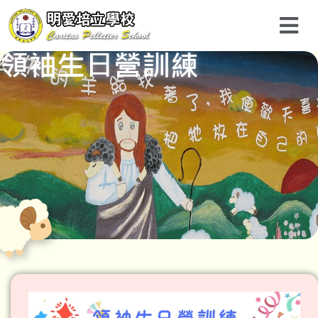
領袖生日營訓練