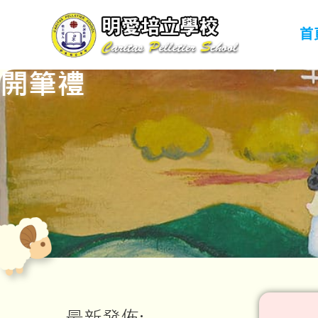
首
開筆禮